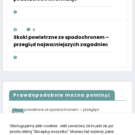
0
Skoki powietrzne ze spadochronem –
przegląd najważniejszych zagadnień
Prawdopodobnie można pominąć
Inne
Inne
koki powietrzne ze spadochronem – przegląd
Rynek 
Obsługujemy pliki cookies. Jeśli uważasz, że to jest ok, po
ajważniejszych zagadnień
dostę
prostu kliknij "Akceptuj wszystko". Możesz też wybrać, jakie