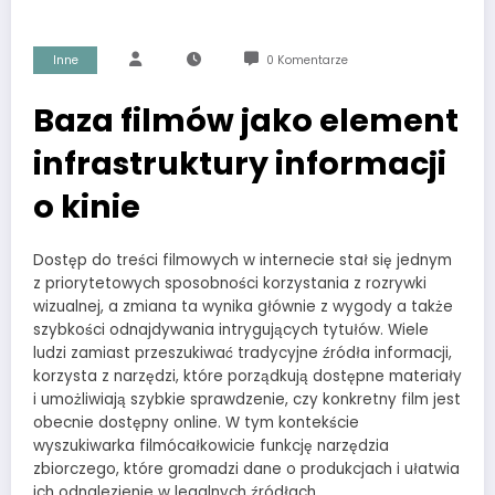
opcjonalne. Są
one potrzebne
do
Inne
0 Komentarze
funkcjonowania
strony
Baza filmów jako element
internetowej.
infrastruktury informacji
Statystyka
o kinie
Abyśmy mogli
poprawić
funkcjonalność
Dostęp do treści filmowych w internecie stał się jednym
i strukturę
strony
z priorytetowych sposobności korzystania z rozrywki
internetowej,
wizualnej, a zmiana ta wynika głównie z wygody a także
na podstawie
szybkości odnajdywania intrygujących tytułów. Wiele
tego, jak
ludzi zamiast przeszukiwać tradycyjne źródła informacji,
strona jest
korzysta z narzędzi, które porządkują dostępne materiały
używana.
i umożliwiają szybkie sprawdzenie, czy konkretny film jest
obecnie dostępny online. W tym kontekście
wyszukiwarka filmócałkowicie funkcję narzędzia
Doświadczenie
zbiorczego, które gromadzi dane o produkcjach i ułatwia
Aby nasza strona
ich odnalezienie w legalnych źródłach.