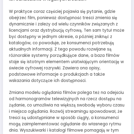
internetowa
działała jak
W praktyce coraz częściej pojawia się pytanie, gdzie
najlepiej podczas
twojego przejścia
obejrzeć film, ponieważ dostępność treści zmienia się
na nią. Jeśli
dynamicznie i zależy od wielu czynników związanych z
odrzucisz te pliki
licencjami oraz dystrybucją cyfrową. Ten sam tytuł może
cookie, niektóre
być dostępny w jednym okresie, a później zniknąć z
funkcje znikną ze
katalogów, co powoduje, że konsumenci potrzebują
strony
aktualnych informacji. Z tego powodu rozwijane są
internetowej.
różnorakie systemy porządkujące dane, a baza filmów
staje się istotnym elementem ułatwiającym orientację w
świecie cyfrowej rozrywki. Zawiera ona opisy,
Marketing
podstawowe informacje o produkcjach a także
Udostępniając
swoje
wskazania dotyczące ich dostępności.
zainteresowania i
zachowania
Zmiana modelu oglądania filmów polega też na odejściu
podczas
od harmonogramów telewizyjnych na rzecz dostępu na
odwiedzania naszej
żądanie, co umożliwia na większą swobodę wyboru czasu
strony, zwiększasz
i miejsca oglądania. Rozwój streamingu spowodował, że
szansę na
treści są udostępniane w sposób ciągły, a konsumenci
zobaczenie
spersonalizowanych
mogą zaimplementować oglądanie do własnego rytmu
treści i ofert.
dnia. Wyszukiwarki i katalogi filmowe pomagają w tym